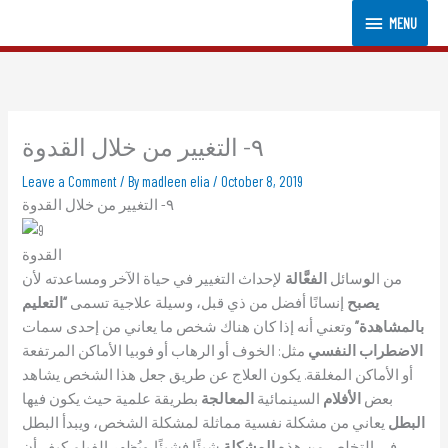
Skip
MENU
MENU
to
content
٩- التغيير من خلال القدوة
Leave a Comment
/ By
madleen elia
/
October 8, 2019
٩- التغيير من خلال القدوة
القدوة
من ال
و
سائل
الفعَّالة
لإحداث التغيير في حياة الآخر ومساعدته لأن
يصبح
إنسانًا أفضل من ذي قبل، وسيلة علاجية تسمى
“التعليم
بالمشاهدة”
وتعني أنه إذا كان هناك شخص ما يعاني من إحدى سمات
الاضطراب النفسي
مثل: الخوف أو الرهاب أو فوبيا الأماكن المرتفعة
أو الأماكن المغلقة. يكون العلاج عن طريق جعل هذا الشخص يشاهد
بعض
الأفلام
السينمائية
المعالجة
بطريقة علمية حيث يكون فيها
البطل
يعاني من مشكلة نفسية مماثلة لمشكلة الشخص، ويبدأ البطل
في التخلص من هذه
المشكلة
شيئًا فشيئًا. ويُظهر الفيلم كيف أن