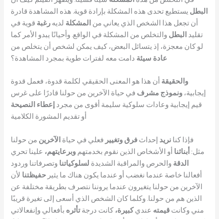
البطل
يستطيع تحدى هذه المشكلة بإرادة قوية. هذه المشاهدة قادرة
أن تجعل هذا الشخص الذي يعاني من
المشكلة
لديه
رغبة
قوية في
تقليد
البطل
والتخلص من المشكلة في الواقع. وأحيانًا يبدو الأمر كما
لو كان معجزة، إذ يتسائل البعض، كيف يمكن لشخص أن يتخلص من
عادة سيئة
دامت معه لفترات طوية بمجرد المشاهدة؟
والحقيقة
أن هذا هو المعنى الحقيقي لكلمة قدوة، فعمل قدوة
إيجابية،
ونموذج مشرف
في حياة الآخرين من حولنا قادرًا على غرس
قيم إيجابية وعادات سلوكية سليمة أقوى من مجرد
إعطاء النصيحة
أو تقديم المشورة الكلامية
فإذا كنا
نريد
إحداث
فرق وتغيير
فعلي في حياة
الآخرين
من حولنا
مثل:
أبنائنا
أو الأشخاص الذين نقوم بخدمتهم
وبرعايتهم،
علينا تحري
الدقة
والحرص والمراقبة الشديدة
لسلوكياتنا
وتصرفاتنا وردود
أفعالنا خاصة عندما نغضب أو عندما يكون هناك ما يثير
حفيظتنا
لأن
الآخرين من حولنا يتغيرون عندما يروننا نتصرف بطريقة مختلفة عن
الذين هم من حولنا. وكلما كان الشخص الذي أسعى إلى تغيرة قريبًا
مني وكانت
قيمته
عندي
كبيرة،
كانت درجة
تأثره
بأفعالي وإنفعالاتي