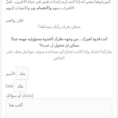
كبيرة.وهذا يعني أنه إذا كنت أريد إحداث تغيير في حياة الآخرين، عليَّ
الاقتراب منهم
والاهتمام
بهم والانصات إليهم
فكر ...واتغير
ممكن نعرف رأيك ببساطة؟
انت قدوة لغيرك … من وجهه نظرك القدوة مسؤوليه مهمه جداا
ممكن ان تتحول ل عبء؟
شاركنا اجابتك واذا كانت تحتاج اي مساعده سوف نتواصل معك على
الخاص
الأسم
Email
إجاباتك أو سؤالك