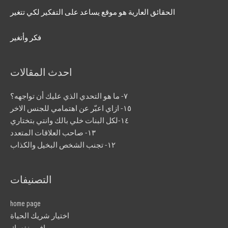
الحقائق العارية هو موقع يساعد على التفكير لكي تتغير
فكر وأتغير
احدث المقالات
٧- ما هو التحدي الذي عليك أن تواجهه؟
١٥- ازاي اعبّر عن اهتمامي للجنس الاخر
١٤-لكل البنات خلي بالك وانتي بتختاري
١٣- صاحب العلاقات المتعدد
١٢- تجنب الشخص البخيل والكذاب
التصنيفات
home page
اختيار شريك الحياة
افهم نفسك