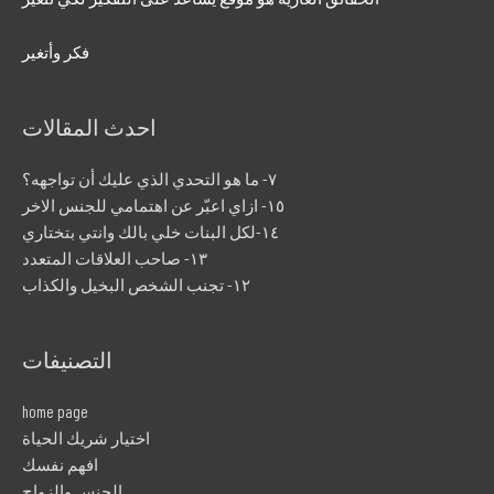
فكر وأتغير
احدث المقالات
٧- ما هو التحدي الذي عليك أن تواجهه؟
١٥- ازاي اعبّر عن اهتمامي للجنس الاخر
١٤-لكل البنات خلي بالك وانتي بتختاري
١٣- صاحب العلاقات المتعدد
١٢- تجنب الشخص البخيل والكذاب
التصنيفات
home page
اختيار شريك الحياة
افهم نفسك
الجنس والزواج