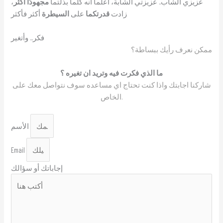
عزيزي الشاب.. عزيزتي الشابة، اعلما أنه كلما بذلتما
مجهودًا أكثر
،
زادت
قدرتكما
على
السيطرة
أكثر فأكثر
فكر... وأتغير
ممكن نعرف رأيك ببساطة؟
ما الذي فكرت فيه وتريد ان تغيره ؟
شاركنا اجابتك واذا كنت تحتاج اي مساعده سوف نتواصل معك على
الخاص.
الأسم
Email
إجاباتك أو سؤالك