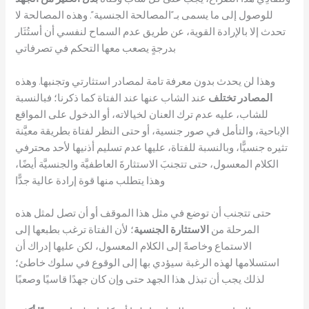
للوصول إلى ما يسمى بـ”المصالحة الجنسية”. وهذه المصالحة لا
تحدث إلا بالإرادة القوية، عن طريق عدم السماح لنفسي أن أستُثَار
بدرجةٍ يصعب معها التحكم في تصرفاتي
وهذا لن يحدث بدون معرفة تامة لمصادر استثارتي وتجنبها. وهذه
المصادر تختلف
عند الشاب عنها عند الفتاة كما ذكرنا؛ فبالنسبة
للشاب، عليه عدم ترك العنان لخيالاته، أو الدخول على المواقع
الإباحية، والتأمل في صور جنسية، أو حتى النظر لفتاة بطريقة معيَّنة
تثيره جنسيًّا، وبالنسبة للفتاة، عليها عدم تسليم أذنيها لأحد محترفي
الكلام المعسول، حتى تتجنبَ الاستثارةَ العاطفيَّة والجنسيَّة أيضًا،
وهذا يتطلب منها قوة إرادة عالية جدًّا
حتى تتجنب أن توضع في مثل هذا الموقف أو أن تصل لمثل هذه
المرحلة من
الاستثارة الجنسية
؛ لأن الفتاة ترغب بطبعها إلى
الاستماع وخاصةً إلى الكلام المعسول، لكن عليها إدراك أن
استسلامها لهذه الرغبة سيؤدي بها إلى الوقوع في سلوك خاطئ؛
لذلك يجب أن تبذل هذا الجهد حتى وإن كان جهدًا قاسيًا وصعبًا