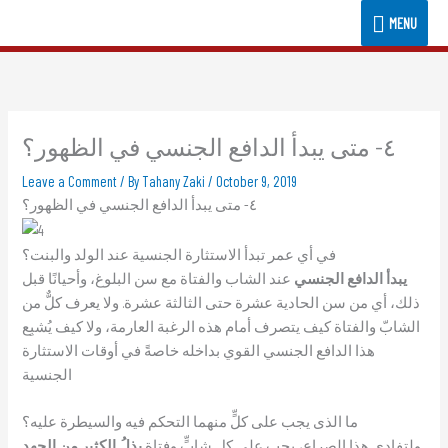
Skip
MENU
MENU
to
content
٤- متى يبدأ الدافع الجنسي في الظهور؟
Leave a Comment
/ By
Tahany Zaki
/
October 9, 2019
٤- متى يبدأ الدافع الجنسي في الظهور؟
في أي عمر تبدأ الاستثارة الجنسية عند الولد والبنت؟
يبدأ الدافع الجنسي
عند الشاب والفتاة مع سن البلوغ، وأحيانًا قبل
ذلك، أي من سن الحادية عشرة حتى الثالثة عشرة. ولا يعرف كلٌّ من
الشابّ والفتاة كيف يتصرف أمام هذه الرغبة العارمة، ولا كيف يُشبِع
هذا الدافع الجنسي القوي بداخله خاصةً في أوقات الاستثارة
الجنسية
ما الذى يجب على كلٍّ منهما التحكم فيه والسيطرة عليه؟
ولتفادِي هذا الصراع، يجب على كل شابٍّ وفتاة
بذلُ الكثير من الجهد